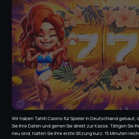
Wir haben Tahiti Casino für Spieler in Deutschland gebaut, 
Sie Ihre Daten und gehen Sie direkt zur Kasse. Tätigen Sie
neu sind, halten Sie Ihre erste Sitzung kurz: 15 Minuten re