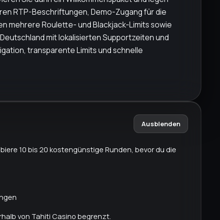
t klaren RTP-Beschriftungen, Demo-Zugang für die
en mehrere Roulette- und Blackjack-Limits sowie
Deutschland mit lokalisierten Supportzeiten und
igation, transparente Limits und schnelle
.
Ausblenden
biere 10 bis 20 kostengünstige Runden, bevor du die
langen
rhalb von Tahiti Casino begrenzt.