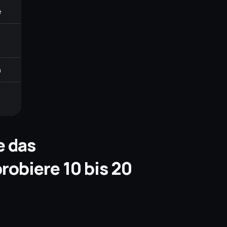
e
n
e das
robiere 10 bis 20